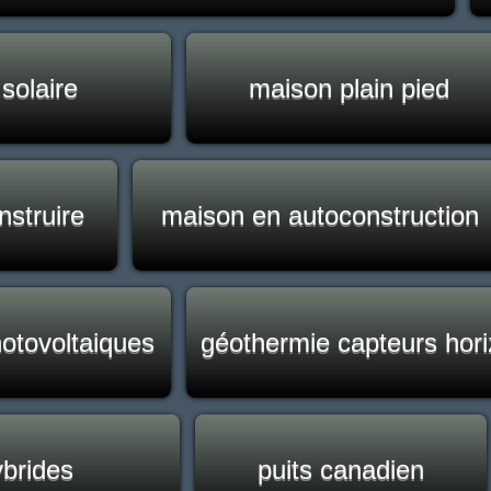
solaire
maison plain pied
nstruire
maison en autoconstruction
hotovoltaiques
géothermie capteurs hor
ybrides
puits canadien