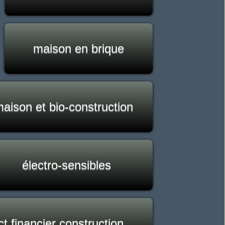
maison en brique
aison et bio-construction
électro-sensibles
t financier construction