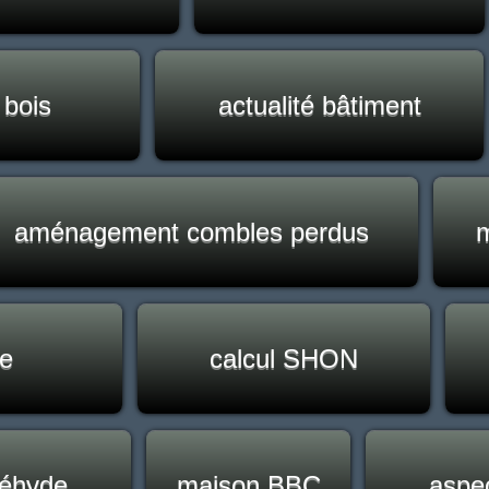
 bois
actualité bâtiment
aménagement combles perdus
m
ue
calcul SHON
déhyde
maison BBC
aspec