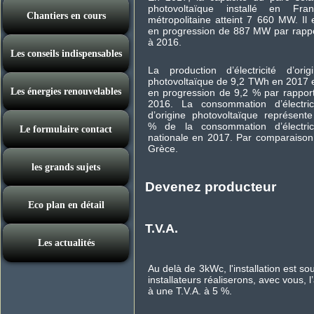
photovoltaïque installé en Fran
Chantiers en cours
métropolitaine atteint 7 660 MW. Il 
en progression de 887 MW par rapp
à 2016.
Les conseils indispensables
La production d’électricité d’orig
photovoltaïque de 9,2 TWh en 2017 
Les énergies renouvelables
en progression de 9,2 % par rappor
2016. La consommation d’électric
d’origine photovoltaïque représent
% de la consommation d’électric
Le formulaire contact
nationale en 2017. Par comparaison, 
Grèce.
les grands sujets
Devenez producteur
Eco plan en détail
T.V.A.
Les actualités
Au delà de 3kWc, l'installation est so
installateurs réaliserons, avec vous, 
à une T.V.A. à 5 %.