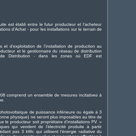
ite est établi entre le futur producteur et l’acheteur
ons d’Achat - pour les installations sur le terrain de
et d’exploitation de l’installation de production au
oducteur et le gestionnaire du réseau de distribution
 Distribution - dans les zones où EDF est
 2008 comprend un ensemble de mesures incitatives à
ue.
 photovoltaïque de puissance inférieure ou égale à 3
sonne physique) ne seront plus imposables au titre de
ue le producteur soit propriétaire d’installations PV. «
ues qui vendent de l’électricité produite à partir
cédant pas 3 kWc qui utilisent l’énergie radiative du