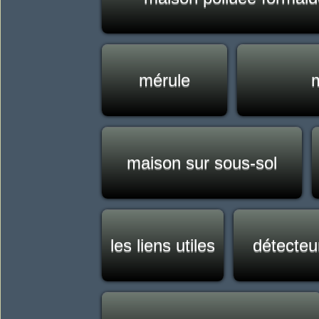
mérule
maison sur sous-sol
les liens utiles
détecteu