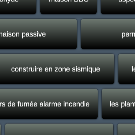
maison passive
perm
construire en zone sismique
rs de fumée alarme incendie
les plan