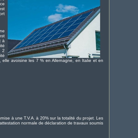
ce
est
ort
ine
est
t à
ité
e 2
ité
elle avoisine les 7 % en Allemagne, en Italie et en
umise à une T.V.A. à 20% sur la totalité du projet. Les
l’attestation normale de déclaration de travaux soumis