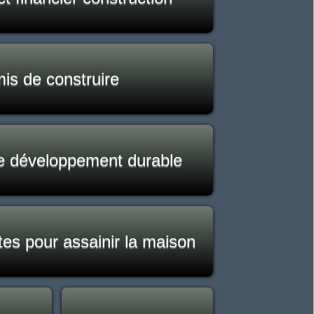
is de construire
le développement durable
tes pour assainir la maison