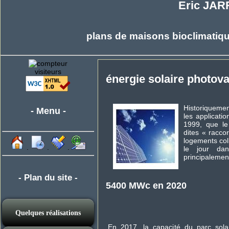
Eric JAR
plans de maisons bioclimatiqu
visiteurs
énergie solaire photova
Historiquemen
- Menu -
les applicatio
1999, que le
dites « raccor
logements col
.
.
.
le jour dan
principalemen
- Plan du site -
5400 MWc en 2020
Quelques réalisations
En 2017, la capacité du parc sola