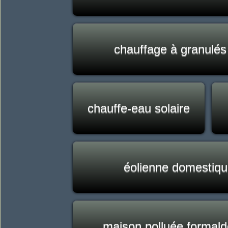
chauffage à granulés
chauffe-eau solaire
éolienne domestiq
maison polluée formal