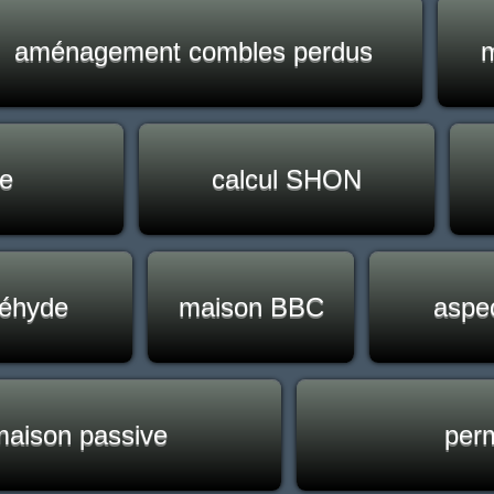
aménagement combles perdus
m
ue
calcul SHON
déhyde
maison BBC
aspec
maison passive
perm