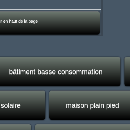
ur en haut de la page
bâtiment basse consommation
solaire
maison plain pied