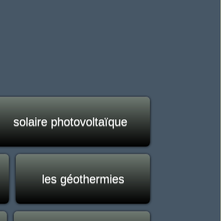
solaire photovoltaïque
les géothermies