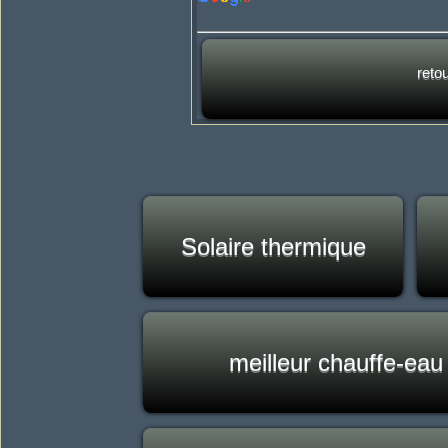
reto
Solaire thermique
meilleur chauffe-eau 