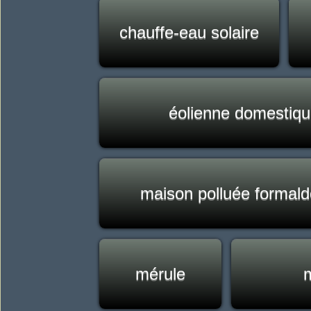
chauffe-eau solaire
éolienne domestiq
maison polluée formal
mérule